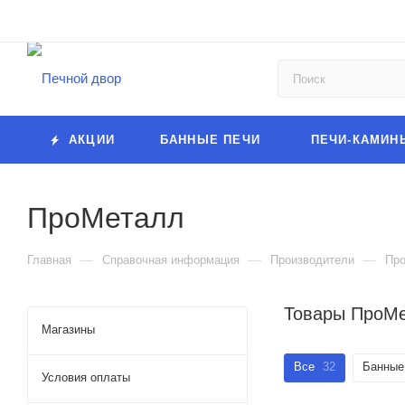
АКЦИИ
БАННЫЕ ПЕЧИ
ПЕЧИ-КАМИН
ПроМеталл
—
—
—
Главная
Справочная информация
Производители
Пр
Товары ПроМе
Магазины
Все
32
Банные 
Условия оплаты