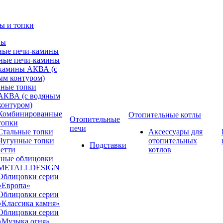
ы и топки
ны
ные печи-камины
ные печи-камины
камины АКВА (с
ым контуром)
ные топки
АКВА (с водяным
контуром)
Комбинированные
Отопительные котлы
Отопительные
топки
печи
Стальные топки
Аксессуары для
Чугунные топки
отопительных
Подставки
етти
котлов
ные облицовки
METALLDESIGN
Облицовки серии
«Европа»
Облицовки серии
«Классика камня»
Облицовки серии
«Музыка огня»