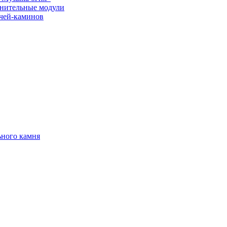
нительные модули
ечей-каминов
ьного камня