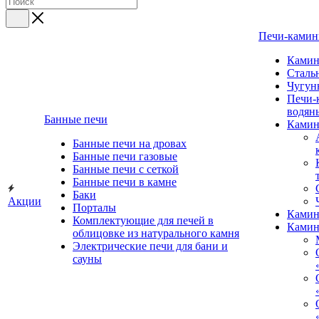
Печи-камин
Ками
Сталь
Чугун
Печи-
водян
Банные печи
Камин
Банные печи на дровах
Банные печи газовые
Банные печи с сеткой
Банные печи в камне
Баки
Акции
Порталы
Камин
Комплектующие для печей в
Камин
облицовке из натурального камня
Электрические печи для бани и
сауны