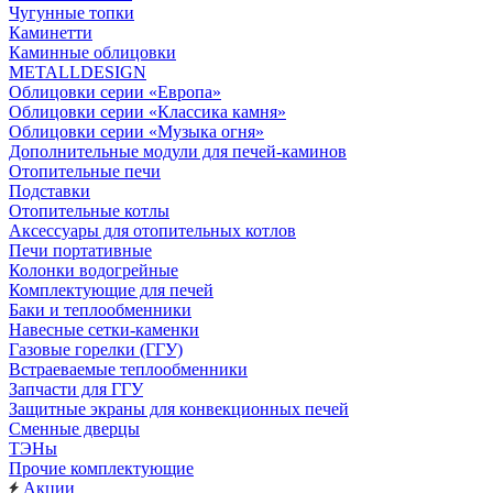
Чугунные топки
Каминетти
Каминные облицовки
METALLDESIGN
Облицовки серии «Европа»
Облицовки серии «Классика камня»
Облицовки серии «Музыка огня»
Дополнительные модули для печей-каминов
Отопительные печи
Подставки
Отопительные котлы
Аксессуары для отопительных котлов
Печи портативные
Колонки водогрейные
Комплектующие для печей
Баки и теплообменники
Навесные сетки-каменки
Газовые горелки (ГГУ)
Встраеваемые теплообменники
Запчасти для ГГУ
Защитные экраны для конвекционных печей
Сменные дверцы
ТЭНы
Прочие комплектующие
Акции