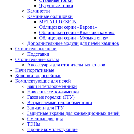
Стальные топки
Чугунные топки
Каминетти
Каминные облицовки
METALLDESIGN
Облицовки серии «Европа»
Облицовки серии «Классика камня»
Облицовки серии «Музыка огня»
Дополнительные модули для печей-каминов
Отопительные печи
Подставки
Отопительные котлы
Аксессуары для отопительных котлов
Печи портативные
Колонки водогрейные
Комплектующие для печей
Баки и теплообменники
Навесные сетки-каменки
Газовые горелки (ГГУ)
Встраеваемые теплообменники
Запчасти для ГГУ
Защитные экраны для конвекционных печей
Сменные дверцы
ТЭНы
Прочие комплектующие