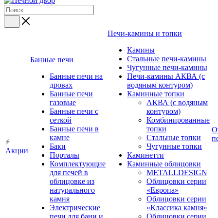
Печи-камины и топки
Камины
Стальные печи-камины
Банные печи
Чугунные печи-камины
Банные печи на
Печи-камины АКВА (с
дровах
водяным контуром)
Банные печи
Каминные топки
газовые
АКВА (с водяным
Банные печи с
контуром)
сеткой
Комбинированные
Банные печи в
топки
О
камне
Стальные топки
п
Баки
Чугунные топки
Акции
Порталы
Каминетти
Комплектующие
Каминные облицовки
для печей в
METALLDESIGN
облицовке из
Облицовки серии
натурального
«Европа»
камня
Облицовки серии
Электрические
«Классика камня»
печи для бани и
Облицовки серии