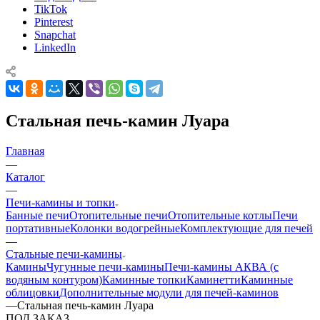
TikTok
Pinterest
Snapchat
LinkedIn
Стальная печь-камин Луара
Главная
—
Каталог
—
Печи-камины и топки
Банные печи
Отопительные печи
Отопительные котлы
Печи
портативные
Колонки водогрейные
Комплектующие для печей
—
Стальные печи-камины
Камины
Чугунные печи-камины
Печи-камины АКВА (с
водяным контуром)
Каминные топки
Каминетти
Каминные
облицовки
Дополнительные модули для печей-каминов
—
Стальная печь-камин Луара
ПОД ЗАКАЗ