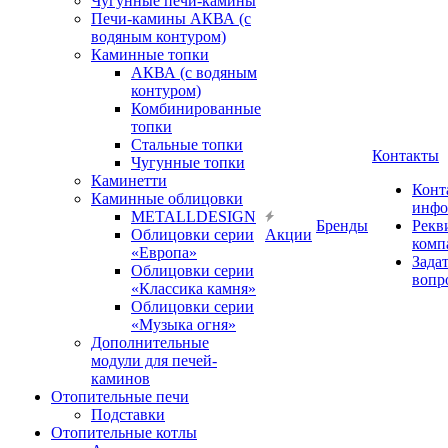
Чугунные печи-камины
Печи-камины АКВА (с
водяным контуром)
Каминные топки
АКВА (с водяным
контуром)
Комбинированные
топки
Стальные топки
Контакты
Чугунные топки
Каминетти
Конт
Каминные облицовки
инфо
METALLDESIGN
Бренды
Рекв
Облицовки серии
Акции
комп
«Европа»
Зада
Облицовки серии
вопр
«Классика камня»
Облицовки серии
«Музыка огня»
Дополнительные
модули для печей-
каминов
Отопительные печи
Подставки
Отопительные котлы