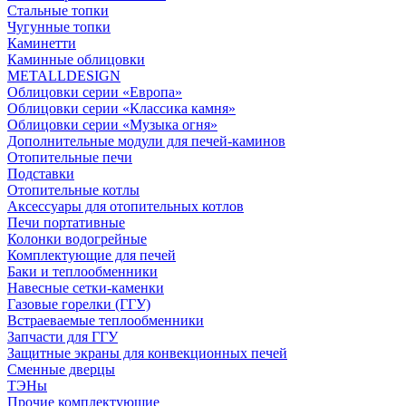
Стальные топки
Чугунные топки
Каминетти
Каминные облицовки
METALLDESIGN
Облицовки серии «Европа»
Облицовки серии «Классика камня»
Облицовки серии «Музыка огня»
Дополнительные модули для печей-каминов
Отопительные печи
Подставки
Отопительные котлы
Аксессуары для отопительных котлов
Печи портативные
Колонки водогрейные
Комплектующие для печей
Баки и теплообменники
Навесные сетки-каменки
Газовые горелки (ГГУ)
Встраеваемые теплообменники
Запчасти для ГГУ
Защитные экраны для конвекционных печей
Сменные дверцы
ТЭНы
Прочие комплектующие