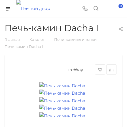
0
Печь-камин Dacha I
—
—
—
Главная
Каталог
Печи-камины и топки
Печь-камин Dacha I
FireWay