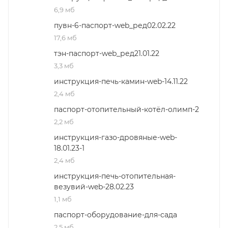
6,9 мб
пувн-6-паспорт-web_ред02.02.22
17,6 мб
тэн-паспорт-web_ред21.01.22
3,3 мб
инструкция-печь-камин-web-14.11.22
2,4 мб
паспорт-отопительный-котёл-олимп-2
2,2 мб
инструкция-газо-дровяные-web-
18.01.23-1
2,4 мб
инструкция-печь-отопительная-
везувий-web-28.02.23
1,1 мб
паспорт-оборудование-для-сада
2,5 мб