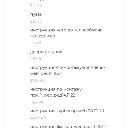
2,4 мб
пуэвн
239 кб
инструкция-устр-во-теплообмена-
гейзер-web
1,6 мб
двери-везувий
1,6 мб
инструкция-по-монтажу-аогт-печи-
web_ред14.11.22
27,9 мб
инструкция-по-монтажу-
псм_1_web_ред14.11.22
18,4 мб
инструкция-турбопар-web-28.02.23
445,3 кб
инструкция-фаспан_web-ред_11.11.22-1