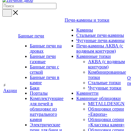
Печи-камины и топки
Камины
Стальные печи-камины
Банные печи
Чугунные печи-камины
Банные печи на
Печи-камины АКВА (с
дровах
водяным контуром)
Банные печи
Каминные топки
газовые
АКВА (с водяным
Банные печи с
контуром)
сеткой
Комбинированные
Банные печи в
топки
О
камне
Стальные топки
п
Баки
Чугунные топки
Акции
Порталы
Каминетти
Комплектующие
Каминные облицовки
для печей в
METALLDESIGN
облицовке из
Облицовки серии
натурального
«Европа»
камня
Облицовки серии
Электрические
«Классика камня»
печи для бани и
Облицовки серии