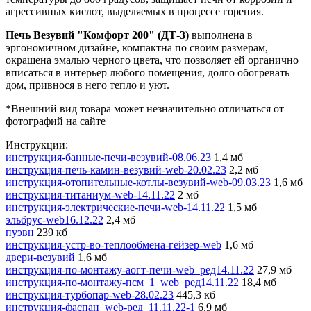
агрессивных кислот, выделяемых в процессе горения.
Печь Везувий "Комфорт 200" (ДТ-3)
выполнена в
эргономичном дизайне, компактна по своим размерам,
окрашена эмалью черного цвета, что позволяет ей органично
вписаться в интерьер любого помещения, долго обогревать
дом, привнося в него тепло и уют.
*Внешний вид товара может незначительно отличаться от
фотографий на сайте
Инструкции:
инструкция-банные-печи-везувий-08.06.23
1,4 мб
инструкция-печь-камин-везувий-web-20.02.23
2,2 мб
инструкция-отопительные-котлы-везувий-web-09.03.23
1,6 мб
инструкция-титаниум-web-14.11.22
2 мб
инструкция-электрические-печи-web-14.11.22
1,5 мб
эльбруc-web16.12.22
2,4 мб
пуэвн
239 кб
инструкция-устр-во-теплообмена-гейзер-web
1,6 мб
двери-везувий
1,6 мб
инструкция-по-монтажу-аогт-печи-web_ред14.11.22
27,9 мб
инструкция-по-монтажу-псм_1_web_ред14.11.22
18,4 мб
инструкция-турбопар-web-28.02.23
445,3 кб
инструкция-фаспан_web-ред_11.11.22-1
6,9 мб