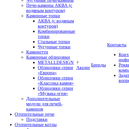
Чугунные печи-камины
Печи-камины АКВА (с
водяным контуром)
Каминные топки
АКВА (с водяным
контуром)
Комбинированные
топки
Стальные топки
Контакты
Чугунные топки
Каминетти
Конт
Каминные облицовки
инфо
METALLDESIGN
Бренды
Рекв
Облицовки серии
Акции
комп
«Европа»
Зада
Облицовки серии
вопр
«Классика камня»
Облицовки серии
«Музыка огня»
Дополнительные
модули для печей-
каминов
Отопительные печи
Подставки
Отопительные котлы