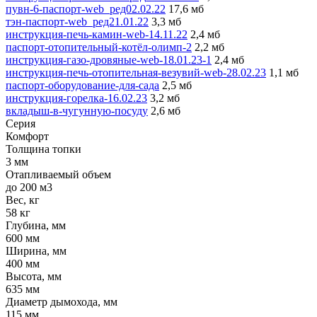
пувн-6-паспорт-web_ред02.02.22
17,6 мб
тэн-паспорт-web_ред21.01.22
3,3 мб
инструкция-печь-камин-web-14.11.22
2,4 мб
паспорт-отопительный-котёл-олимп-2
2,2 мб
инструкция-газо-дровяные-web-18.01.23-1
2,4 мб
инструкция-печь-отопительная-везувий-web-28.02.23
1,1 мб
паспорт-оборудование-для-сада
2,5 мб
инструкция-горелка-16.02.23
3,2 мб
вкладыш-в-чугунную-посуду
2,6 мб
Серия
Комфорт
Толщина топки
3 мм
Отапливаемый объем
до 200 м3
Вес, кг
58 кг
Глубина, мм
600 мм
Ширина, мм
400 мм
Высота, мм
635 мм
Диаметр дымохода, мм
115 мм