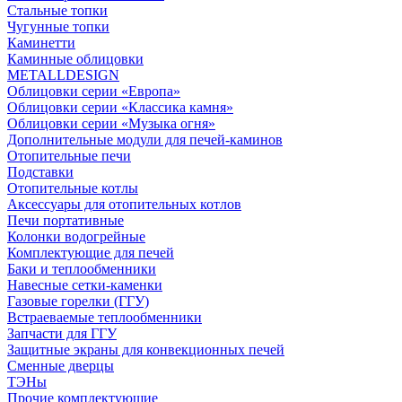
Стальные топки
Чугунные топки
Каминетти
Каминные облицовки
METALLDESIGN
Облицовки серии «Европа»
Облицовки серии «Классика камня»
Облицовки серии «Музыка огня»
Дополнительные модули для печей-каминов
Отопительные печи
Подставки
Отопительные котлы
Аксессуары для отопительных котлов
Печи портативные
Колонки водогрейные
Комплектующие для печей
Баки и теплообменники
Навесные сетки-каменки
Газовые горелки (ГГУ)
Встраеваемые теплообменники
Запчасти для ГГУ
Защитные экраны для конвекционных печей
Сменные дверцы
ТЭНы
Прочие комплектующие