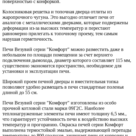
поверхностью с конфоркой.
Колосниковая решетка и топочная дверца отлиты из
жаропрочного чугуна. Это выгодно отличает печи от
аналогов с металлическими дверками, которые подвержены
деформации из-за высоких температур и перестают
равномерно прилегать к топочному проему, тем самым
нарушая герметичность.
Печи Везувий серии "Комфорт" можно разместить даже в
небольшом по площади помещении за счет верхнего
подключения дымохода, диаметр которого составляет 115 мм,
существенно экономится пространство, необходимое для
установки и эксплуатации печи.
Широкий проем печной дверцы и вместительная топка
позволяют удобно размещать в печи стандартные поленья
длиной до 55 см.
Печи Везувий серии "Комфорт" изготовлены из особо
прочной котловой стали марки 09Г2С. Наиболее
теплонагруженные элементы печи имеют толщину 6,5 мм.,
что гарантирует устойчивость печи к воздействию высоких
температур и прогоранию. Окраска печей серии Комфорт
выполнена термостойкой эмалью, выдерживающей перепады
температуры до 800 градусов, защищает печи от коррозии и