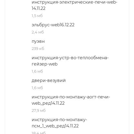
инструкция-электрические-печи-web-
14.11.22
1,5 мб
эльбруc-web16.12.22
2,4 мб
пуэвн
239 кб
инструкция-устр-во-теплообмена-
гейзер-web
1,6 мб
двери-везувий
1,6 мб
инструкция-по-монтажу-аогт-печи-
web_ред14.11.22
27,9 мб
инструкция-по-монтажу-
псм_1_web_ред14.11.22
18,4 мб