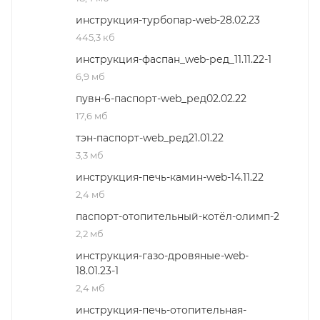
инструкция-турбопар-web-28.02.23
445,3 кб
инструкция-фаспан_web-ред_11.11.22-1
6,9 мб
пувн-6-паспорт-web_ред02.02.22
17,6 мб
тэн-паспорт-web_ред21.01.22
3,3 мб
инструкция-печь-камин-web-14.11.22
2,4 мб
паспорт-отопительный-котёл-олимп-2
2,2 мб
инструкция-газо-дровяные-web-
18.01.23-1
2,4 мб
инструкция-печь-отопительная-