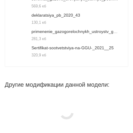
569,6 кб
deklaratsiya_pb_2020_43
130,1 кб
primenenie_gazogorelochnykh_ustroystv_ggu__39
281,3 кб
Sertifikat-sootvetstviya-na-GGU-_2021__25
320,9 кб
Другие модификации данной модели: