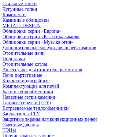
Стальные топки
Чугунные топки
Каминетти
Каминные облицовки
METALLDESIGN
Облицовки серии «Европа»
Облицовки серии «Классика камня»
Облицовки серии «Музыка огня»
Дополнительные модули для печей-каминов
Отопительные печи
Подставки
Отопительные котлы
Аксессуары для отопительных котлов
Печи портативные
Колонки водогрейные
Комплектующие для печей
Баки и теплообменники
Навесные сетки-каменки
Газовые горелки (ГГУ)
Встраеваемые теплообменники
Запчасти для ГГУ
Защитные экраны для конвекционных печей
Сменные дверцы
ТЭНы
Прочие комплектующие