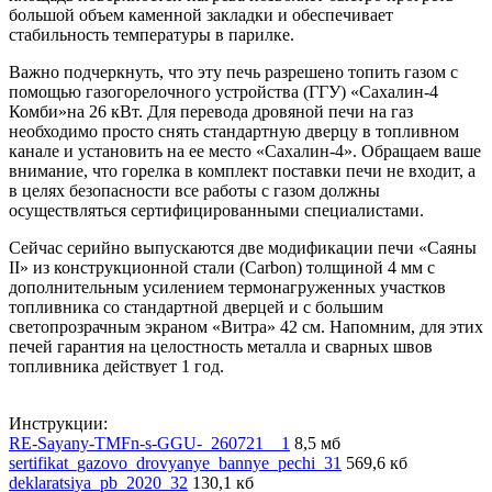
большой объем каменной закладки и обеспечивает
стабильность температуры в парилке.
Важно подчеркнуть, что эту печь разрешено топить газом с
помощью газогорелочного устройства (ГГУ) «Сахалин-4
Комби»на 26 кВт. Для перевода дровяной печи на газ
необходимо просто снять стандартную дверцу в топливном
канале и установить на ее место «Сахалин-4». Обращаем ваше
внимание, что горелка в комплект поставки печи не входит, а
в целях безопасности все работы с газом должны
осуществляться сертифицированными специалистами.
Сейчас серийно выпускаются две модификации печи «Саяны
II» из конструкционной стали (Carbon) толщиной 4 мм с
дополнительным усилением термонагруженных участков
топливника со стандартной дверцей и с большим
светопрозрачным экраном «Витра» 42 см. Напомним, для этих
печей гарантия на целостность металла и сварных швов
топливника действует 1 год.
Инструкции:
RE-Sayany-TMFn-s-GGU-_260721__1
8,5 мб
sertifikat_gazovo_drovyanye_bannye_pechi_31
569,6 кб
deklaratsiya_pb_2020_32
130,1 кб