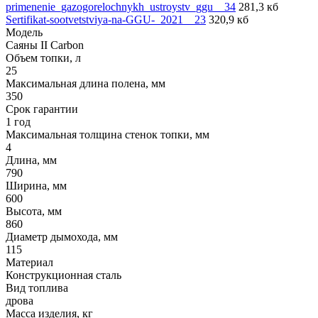
primenenie_gazogorelochnykh_ustroystv_ggu__34
281,3 кб
Sertifikat-sootvetstviya-na-GGU-_2021__23
320,9 кб
Модель
Саяны II Carbon
Объем топки, л
25
Максимальная длина полена, мм
350
Срок гарантии
1 год
Максимальная толщина стенок топки, мм
4
Длина, мм
790
Ширина, мм
600
Высота, мм
860
Диаметр дымохода, мм
115
Материал
Конструкционная сталь
Вид топлива
дрова
Масса изделия, кг