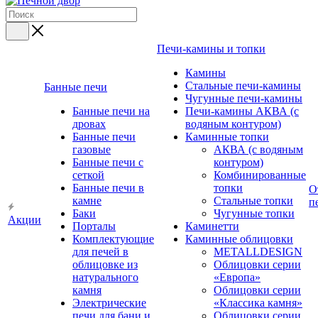
Печи-камины и топки
Камины
Стальные печи-камины
Банные печи
Чугунные печи-камины
Банные печи на
Печи-камины АКВА (с
дровах
водяным контуром)
Банные печи
Каминные топки
газовые
АКВА (с водяным
Банные печи с
контуром)
сеткой
Комбинированные
Банные печи в
топки
О
камне
Стальные топки
п
Баки
Чугунные топки
Акции
Порталы
Каминетти
Комплектующие
Каминные облицовки
для печей в
METALLDESIGN
облицовке из
Облицовки серии
натурального
«Европа»
камня
Облицовки серии
Электрические
«Классика камня»
печи для бани и
Облицовки серии