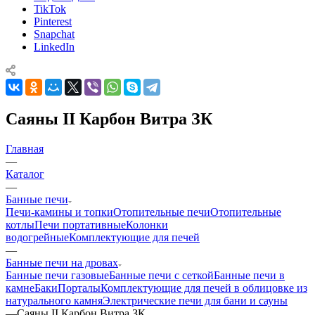
TikTok
Pinterest
Snapchat
LinkedIn
Саяны II Карбон Витра ЗК
Главная
—
Каталог
—
Банные печи
Печи-камины и топки
Отопительные печи
Отопительные
котлы
Печи портативные
Колонки
водогрейные
Комплектующие для печей
—
Банные печи на дровах
Банные печи газовые
Банные печи с сеткой
Банные печи в
камне
Баки
Порталы
Комплектующие для печей в облицовке из
натурального камня
Электрические печи для бани и сауны
—
Саяны II Карбон Витра ЗК