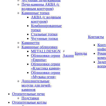
Чугунные печи-камины
Печи-камины АКВА (с
водяным контуром)
Каминные топки
АКВА (с водяным
контуром)
Комбинированные
топки
Стальные топки
Контакты
Чугунные топки
Каминетти
Конт
Каминные облицовки
инфо
METALLDESIGN
Бренды
Рекв
Облицовки серии
Акции
комп
«Европа»
Зада
Облицовки серии
вопр
«Классика камня»
Облицовки серии
«Музыка огня»
Дополнительные
модули для печей-
каминов
Отопительные печи
Подставки
Отопительные котлы