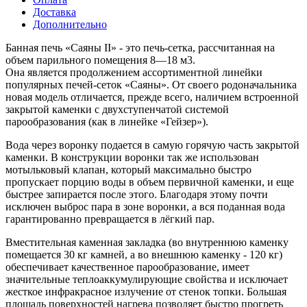
Доставка
Дополнительно
Банная печь «Саяны II» - это печь-сетка, рассчитанная на
объем парильного помещения 8—18 м3.
Она является продолжением ассортиментной линейки
популярных печей-сеток «Саяны». От своего родоначальника
новая модель отличается, прежде всего, наличием встроенной
закрытой каменки с двухступенчатой системой
парообразования (как в линейке «Гейзер»).
Вода через воронку подается в самую горячую часть закрытой
каменки. В конструкции воронки так же использован
мотыльковый клапан, который максимально быстро
пропускает порцию воды в объем первичной каменки, и еще
быстрее запирается после этого. Благодаря этому почти
исключен выброс пара в зоне воронки, а вся поданная вода
гарантированно превращается в лёгкий пар.
Вместительная каменная закладка (во внутреннюю каменку
помещается 30 кг камней, а во внешнюю каменку - 120 кг)
обеспечивает качественное парообразование, имеет
значительные теплоаккумулирующие свойства и исключает
жесткое инфракрасное излучение от стенок топки. Большая
площадь поверхностей нагрева позволяет быстро прогреть