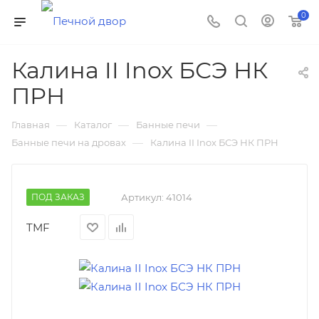
0
Калина II Inox БСЭ НК
ПРН
—
—
—
Главная
Каталог
Банные печи
—
Банные печи на дровах
Калина II Inox БСЭ НК ПРН
ПОД ЗАКАЗ
Артикул:
41014
TMF