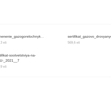
primenenie_gazogorelochnykh_ustroystv_ggu__16
,3 кб
569,6 кб
tifikat-sootvetstviya-na-
U-_2021__7
,9 кб