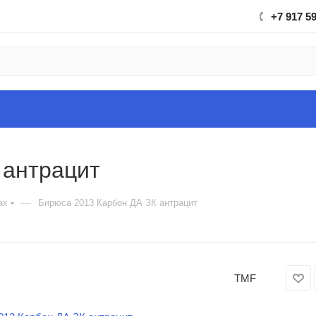
+7 917 5
 антрацит
—
ах
Бирюса 2013 Карбон ДА ЗК антрацит
TMF