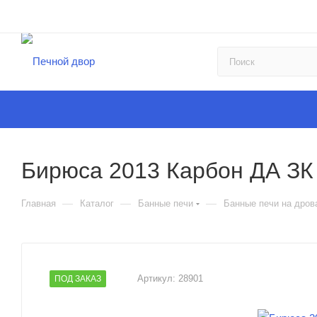
Бирюса 2013 Карбон ДА ЗК
—
—
—
Главная
Каталог
Банные печи
Банные печи на дров
Артикул:
28901
ПОД ЗАКАЗ