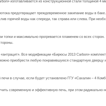
bon» изготавливается из конструкционной стали толщиной 4 мм
отока предотвращает преждевременное закипание воды в баке.
слив горячей воды как спереди, так справа или слева. При необ
ри топки и максимально прогревается пламенем со всех сторон.
стороны.
 и «антрацит». Все модификации «Бирюсы 2013 Carbon» комплек
 можно приобрести любую понравившуюся стандартную дверцу и
 печи в случае, если будет установлено ГГУ «Сахалин – 4 Комб
лучить современную и эффективную печь, при этом радикально н