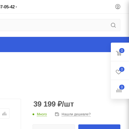
97-05-42
0
0
0
39 199
₽
/шт
Много
Нашли дешевле?