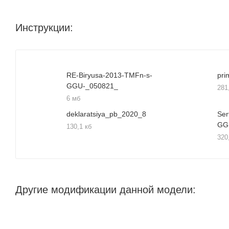
Инструкции:
RE-Biryusa-2013-TMFn-s-
GGU-_050821_
281
6 мб
deklaratsiya_pb_2020_8
Ser
GG
130,1 кб
320
Другие модификации данной модели: