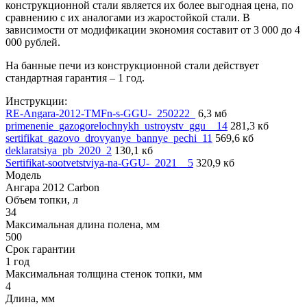
конструкционной стали является их более выгодная цена, по
сравнению с их аналогами из жаростойкой стали. В
зависимости от модификации экономия составит от 3 000 до 4
000 рублей.
На банные печи из конструкционной стали действует
стандартная гарантия – 1 год.
Инструкции:
RE-Angara-2012-TMFn-s-GGU-_250222_
6,3 мб
primenenie_gazogorelochnykh_ustroystv_ggu__14
281,3 кб
sertifikat_gazovo_drovyanye_bannye_pechi_11
569,6 кб
deklaratsiya_pb_2020_2
130,1 кб
Sertifikat-sootvetstviya-na-GGU-_2021__5
320,9 кб
Модель
Ангара 2012 Carbon
Объем топки, л
34
Максимальная длина полена, мм
500
Срок гарантии
1 год
Максимальная толщина стенок топки, мм
4
Длина, мм