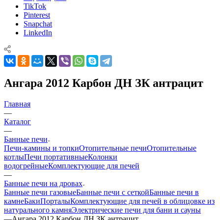
TikTok
Pinterest
Snapchat
LinkedIn
Ангара 2012 Карбон ДН ЗК антрацит
Главная
—
Каталог
—
Банные печи
Печи-камины и топки
Отопительные печи
Отопительные
котлы
Печи портативные
Колонки
водогрейные
Комплектующие для печей
—
Банные печи на дровах
Банные печи газовые
Банные печи с сеткой
Банные печи в
камне
Баки
Порталы
Комплектующие для печей в облицовке из
натурального камня
Электрические печи для бани и сауны
—
Ангара 2012 Карбон ДН ЗК антрацит