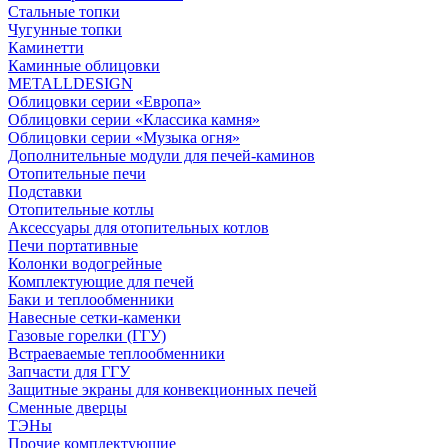
Стальные топки
Чугунные топки
Каминетти
Каминные облицовки
METALLDESIGN
Облицовки серии «Европа»
Облицовки серии «Классика камня»
Облицовки серии «Музыка огня»
Дополнительные модули для печей-каминов
Отопительные печи
Подставки
Отопительные котлы
Аксессуары для отопительных котлов
Печи портативные
Колонки водогрейные
Комплектующие для печей
Баки и теплообменники
Навесные сетки-каменки
Газовые горелки (ГГУ)
Встраеваемые теплообменники
Запчасти для ГГУ
Защитные экраны для конвекционных печей
Сменные дверцы
ТЭНы
Прочие комплектующие