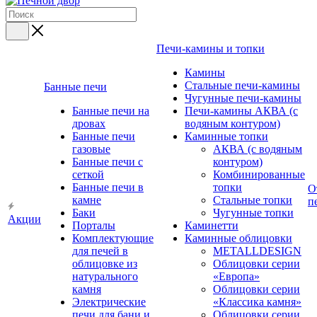
Печи-камины и топки
Камины
Стальные печи-камины
Банные печи
Чугунные печи-камины
Банные печи на
Печи-камины АКВА (с
дровах
водяным контуром)
Банные печи
Каминные топки
газовые
АКВА (с водяным
Банные печи с
контуром)
сеткой
Комбинированные
Банные печи в
топки
О
камне
Стальные топки
п
Баки
Чугунные топки
Акции
Порталы
Каминетти
Комплектующие
Каминные облицовки
для печей в
METALLDESIGN
облицовке из
Облицовки серии
натурального
«Европа»
камня
Облицовки серии
Электрические
«Классика камня»
печи для бани и
Облицовки серии