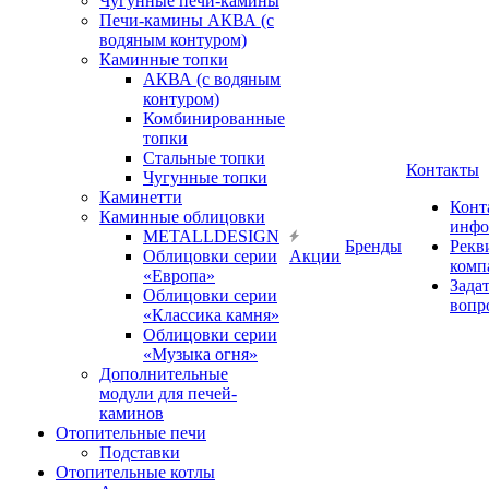
Чугунные печи-камины
Печи-камины АКВА (с
водяным контуром)
Каминные топки
АКВА (с водяным
контуром)
Комбинированные
топки
Стальные топки
Контакты
Чугунные топки
Каминетти
Конт
Каминные облицовки
инфо
METALLDESIGN
Бренды
Рекв
Облицовки серии
Акции
комп
«Европа»
Зада
Облицовки серии
вопр
«Классика камня»
Облицовки серии
«Музыка огня»
Дополнительные
модули для печей-
каминов
Отопительные печи
Подставки
Отопительные котлы