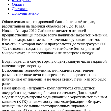
Оплата
Доставка
Дополнительно
Обновленная версия дровяной банной печи «Ангара»,
рассчитанная на парилки объемом от 8 до 18 м3.
Новая «Ангара 2012 Carbon» отличается от своей
предшественницы прежде всего наличием закрытой каменки.
Именно закрытая каменка, охваченная круговым потоком
пламени, в которой камни прогреваются до температуры 600
°С, позволяет создать в парилке наиболее благоприятный
микроклимат, не пересушивая и не перегревая воздух.
Вода подается в самую горячую центральную часть закрытой
каменки через воронку.
Встроенный теплообменник для горячей воды теперь
размещен в топке печи и нагревается непосредственно
излучением от пламени, а не через стенку печи, как это было
ранее.
Печи дизайна «антрацит» комплектуются стандартной
дверцей из нержавеющей стали со стеклом. Для каждой
модели предусмотрены модификации с коротким топливным
каналом (КТК), а также доступны модификации «Витра»,
оснащенные большим светопрозрачным экраном с
диагональю 42 см, а также с теплообменником. При