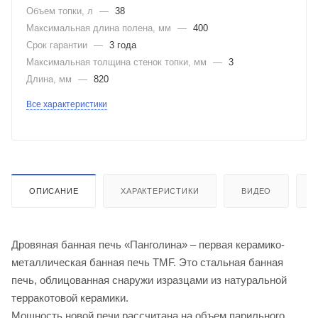
Объем топки, л
—
38
Максимальная длина полена, мм
—
400
Срок гарантии
—
3 года
Максимальная толщина стенок топки, мм
—
3
Длина, мм
—
820
Все характеристики
ОПИСАНИЕ
ХАРАКТЕРИСТИКИ
ВИДЕО
Дровяная банная печь «Панголина» – первая керамико-
металлическая банная печь TMF. Это стальная банная
печь, облицованная снаружи изразцами из натуральной
терракотовой керамики.
Мощность новой печи рассчитана на объем парильного