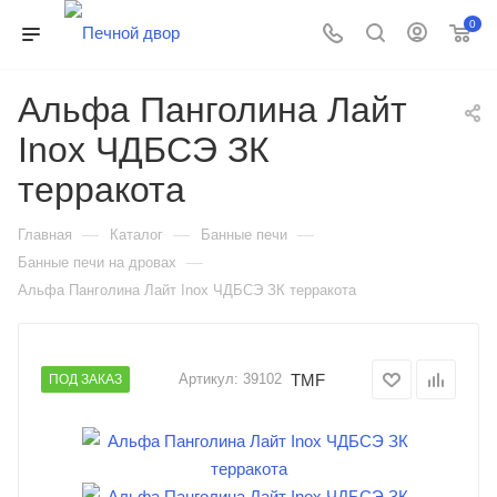
0
Альфа Панголина Лайт
Inox ЧДБСЭ ЗК
терракота
—
—
—
Главная
Каталог
Банные печи
—
Банные печи на дровах
Альфа Панголина Лайт Inox ЧДБСЭ ЗК терракота
TMF
Артикул:
39102
ПОД ЗАКАЗ