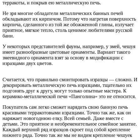
терракоты, и покрыв ею металлическую печь.
Не зря многие обладатели металлических банных печей
обкладывают их кирпичом. Потому что нагретая поверхность
кирпича, сделанного из той же обожженной глины, излучает
приятное, мягкое тепло, столь ценимое любителями русской
бани.
У некоторых представителей фауны, например, у змей, чешуя
имеет разнообразные цветовые орнаменты. Вариант такого
змеевидного орнамента взят за основу в модификации с
изразцами двух цветов.
Считается, что правильно смонтировать изразцы — сложно. И
декорировать металлическую печь изразцами, тщательно их
подгонять друг к другу, могут только опытные мастера. К
керамико-металлической печи «Панголина» это не относится.
Покупатель сам легко сможет нарядить свою банную печь
красивыми терракотовыми изразцами. Точно так же, как он
наряжает новогоднюю елку. Всей семьей. Даже вместе с
детьми. Это приятное и необременительное семейное занятие.
Каждый верхний ряд изразцов скроет под собой крепление
нижнего ряда. Точно так же мы не видим крепление чешуек