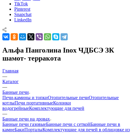
TikTok
Pinterest
Snapchat
LinkedIn
Альфа Панголина Inox ЧДБСЭ ЗК
шамот- терракота
Главная
—
Каталог
—
Банные печи
Печи-камины и топки
Отопительные печи
Отопительные
котлы
Печи портативные
Колонки
водогрейные
Комплектующие для печей
—
Банные печи на дровах
Банные печи газовые
Банные печи с сеткой
Банные печи в
камне
Баки
Порталы
Комплектующие для печей в облицовке из