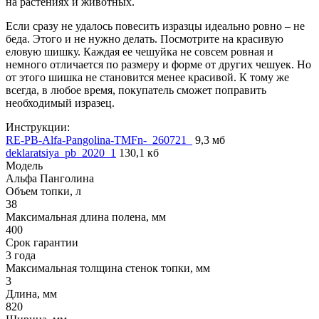
на растениях и животных.
Если сразу не удалось повесить изразцы идеально ровно – не
беда. Этого и не нужно делать. Посмотрите на красивую
еловую шишку. Каждая ее чешуйка не совсем ровная и
немного отличается по размеру и форме от других чешуек. Но
от этого шишка не становится менее красивой. К тому же
всегда, в любое время, покупатель сможет поправить
необходимый изразец.
Инструкции:
RE-PB-Alfa-Pangolina-TMFn-_260721_
9,3 мб
deklaratsiya_pb_2020_1
130,1 кб
Модель
Альфа Панголина
Объем топки, л
38
Максимальная длина полена, мм
400
Срок гарантии
3 года
Максимальная толщина стенок топки, мм
3
Длина, мм
820