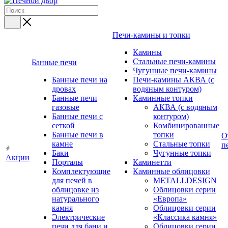
Печи-камины и топки
Камины
Стальные печи-камины
Банные печи
Чугунные печи-камины
Банные печи на
Печи-камины АКВА (с
дровах
водяным контуром)
Банные печи
Каминные топки
газовые
АКВА (с водяным
Банные печи с
контуром)
сеткой
Комбинированные
Банные печи в
топки
О
камне
Стальные топки
п
Баки
Чугунные топки
Акции
Порталы
Каминетти
Комплектующие
Каминные облицовки
для печей в
METALLDESIGN
облицовке из
Облицовки серии
натурального
«Европа»
камня
Облицовки серии
Электрические
«Классика камня»
печи для бани и
Облицовки серии