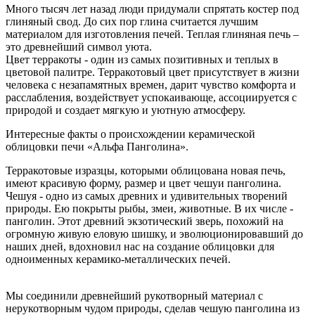
Много тысяч лет назад люди придумали спрятать костер под
глиняный свод. До сих пор глина считается лучшим
материалом для изготовления печей. Теплая глиняная печь –
это древнейший символ уюта.
Цвет терракоты - один из самых позитивных и теплых в
цветовой палитре. Терракотовый цвет присутствует в жизни
человека с незапамятных времен, дарит чувство комфорта и
расслабления, воздействует успокаивающе, ассоциируется с
природой и создает мягкую и уютную атмосферу.
Интересные факты о происхождении керамической
облицовки печи «Альфа Панголина».
Терракотовые изразцы, которыми облицована новая печь,
имеют красивую форму, размер и цвет чешуи панголина.
Чешуя - одно из самых древних и удивительных творений
природы. Ею покрыты рыбы, змеи, животные. В их числе -
панголин. Этот древний экзотический зверь, похожий на
огромную живую еловую шишку, и эволюционировавший до
наших дней, вдохновил нас на создание облицовки для
одноименных керамико-металлических печей.
Мы соединили древнейший рукотворный материал с
нерукотворным чудом природы, сделав чешую панголина из