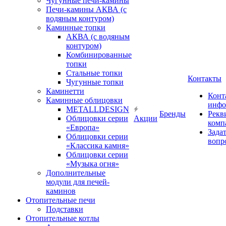
Чугунные печи-камины
Печи-камины АКВА (с
водяным контуром)
Каминные топки
АКВА (с водяным
контуром)
Комбинированные
топки
Стальные топки
Контакты
Чугунные топки
Каминетти
Конт
Каминные облицовки
инфо
METALLDESIGN
Бренды
Рекв
Облицовки серии
Акции
комп
«Европа»
Зада
Облицовки серии
вопр
«Классика камня»
Облицовки серии
«Музыка огня»
Дополнительные
модули для печей-
каминов
Отопительные печи
Подставки
Отопительные котлы