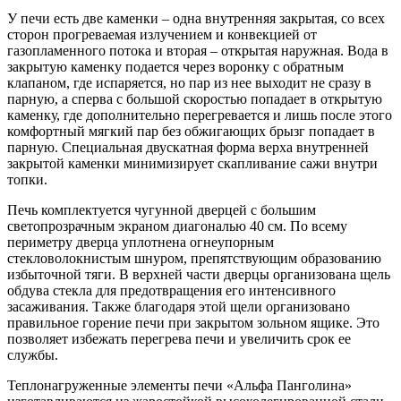
У печи есть две каменки – одна внутренняя закрытая, со всех
сторон прогреваемая излучением и конвекцией от
газопламенного потока и вторая – открытая наружная. Вода в
закрытую каменку подается через воронку с обратным
клапаном, где испаряется, но пар из нее выходит не сразу в
парную, а сперва с большой скоростью попадает в открытую
каменку, где дополнительно перегревается и лишь после этого
комфортный мягкий пар без обжигающих брызг попадает в
парную. Специальная двускатная форма верха внутренней
закрытой каменки минимизирует скапливание сажи внутри
топки.
Печь комплектуется чугунной дверцей с большим
светопрозрачным экраном диагональю 40 см. По всему
периметру дверца уплотнена огнеупорным
стекловолокнистым шнуром, препятствующим образованию
избыточной тяги. В верхней части дверцы организована щель
обдува стекла для предотвращения его интенсивного
засаживания. Также благодаря этой щели организовано
правильное горение печи при закрытом зольном ящике. Это
позволяет избежать перегрева печи и увеличить срок ее
службы.
Теплонагруженные элементы печи «Альфа Панголина»