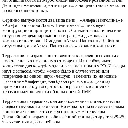
изготавливаются из жаростойкой высоколегированной стали.
Действует железная гарантия три года на целостность металла
и сварных швов топки.
Серийно выпускаются два вида печи – «Альфа Панголина» и
«Альфа Панголина Лайт». Печи имеют одинаковую
конструкцию и принцип работы. Отличаются наличием или
отсутствием декорированного изразцами дымохода в
комплекте поставки. В модели «Альфа Панголина Лайт» он
отсутствует, а в «Альфа Панголина» – входит в комплект.
Терракотовые изразцы поставляются в деревянных ящиках
вместе с печью независимо от модели. Их необходимое
количество для каждой модели регламентируется РЭ. Изразцы
идут с запасом, чтобы можно было в случае утери или
повреждения одной, двух «чешуек» заменить их на новые.
Название «Альфа» (первая буква греческого алфавита)
применено в силу того, что эта первая печь в линейке
керамико-металлических банных печей TMF.
Терракотовая керамика, она же обожженная глина, известна
людям с глубокой древности. Возможно, она является первым
в истории человечества искусственным материалом.
Древнейший предмет из обожжённой глины датируется 29-25
тысячелетиями до нашей эры.