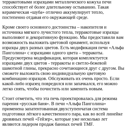
терракотовыми изразцами металлического кожуха печи
способствует её более длительному остыванию. Такая
керамическая «шуба» отлично аккумулирует тепло,
постепенно отдавая его окружающей среде.
Кроме своего основного достоинства – накопителя и
источника мягкого лучистого тепла, терракотовые изразцы
выполняют и декоративную функцию. Мы предоставили вам
возможность выложить цветовой орнамент, используя
изразцы двух разных цветов. Есть модификация печи «Альфа
Панголина» с изразцами одного цвета – терракоты.
Предусмотрена модификация, которая комплектуется
изразцами двух цветов - терракоты и светло-бежевой
шамотной глины, прекрасно сочетающиеся друг с другом. Вы
сможете выложить свою индивидуальную цветовую
комбинацию изразцов. Обслуживать их очень просто. Если
какой-либо изразец повредился или запачкался, его можно
легко снять, чтобы почистить или заменить новым.
Стоит отметить, что эта печь проектировалась для режима
парения «русская баня». В печи «Альфа Панголина»
применена запатентованная двухступенчатая система
подготовки лёгкого качественного пара, как во всей линейке
дровяных печей «Гейзер», которые уже несколько лет
являются лидером продаж банных печей ТМF.