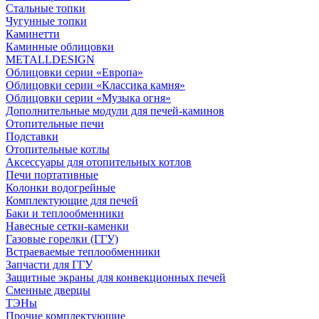
Стальные топки
Чугунные топки
Каминетти
Каминные облицовки
METALLDESIGN
Облицовки серии «Европа»
Облицовки серии «Классика камня»
Облицовки серии «Музыка огня»
Дополнительные модули для печей-каминов
Отопительные печи
Подставки
Отопительные котлы
Аксессуары для отопительных котлов
Печи портативные
Колонки водогрейные
Комплектующие для печей
Баки и теплообменники
Навесные сетки-каменки
Газовые горелки (ГГУ)
Встраеваемые теплообменники
Запчасти для ГГУ
Защитные экраны для конвекционных печей
Сменные дверцы
ТЭНы
Прочие комплектующие