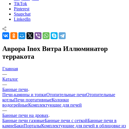
TikTok
Pinterest
Snapchat
LinkedIn
Аврора Inox Витра Иллюминатор
терракота
Главная
—
Каталог
—
Банные печи
Печи-камины и топки
Отопительные печи
Отопительные
котлы
Печи портативные
Колонки
водогрейные
Комплектующие для печей
—
Банные печи на дровах
Банные печи газовые
Банные печи с сеткой
Банные печи в
камне
Баки
Порталы
Комплектующие для печей в облицовке из