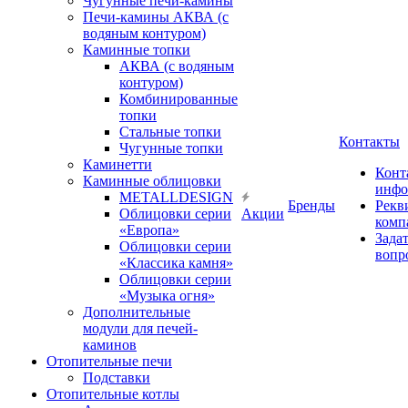
Чугунные печи-камины
Печи-камины АКВА (с
водяным контуром)
Каминные топки
АКВА (с водяным
контуром)
Комбинированные
топки
Стальные топки
Контакты
Чугунные топки
Каминетти
Конт
Каминные облицовки
инфо
METALLDESIGN
Бренды
Рекв
Облицовки серии
Акции
комп
«Европа»
Зада
Облицовки серии
вопр
«Классика камня»
Облицовки серии
«Музыка огня»
Дополнительные
модули для печей-
каминов
Отопительные печи
Подставки
Отопительные котлы