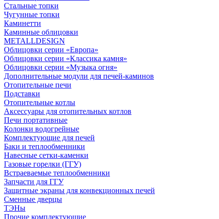
Стальные топки
Чугунные топки
Каминетти
Каминные облицовки
METALLDESIGN
Облицовки серии «Европа»
Облицовки серии «Классика камня»
Облицовки серии «Музыка огня»
Дополнительные модули для печей-каминов
Отопительные печи
Подставки
Отопительные котлы
Аксессуары для отопительных котлов
Печи портативные
Колонки водогрейные
Комплектующие для печей
Баки и теплообменники
Навесные сетки-каменки
Газовые горелки (ГГУ)
Встраеваемые теплообменники
Запчасти для ГГУ
Защитные экраны для конвекционных печей
Сменные дверцы
ТЭНы
Прочие комплектующие