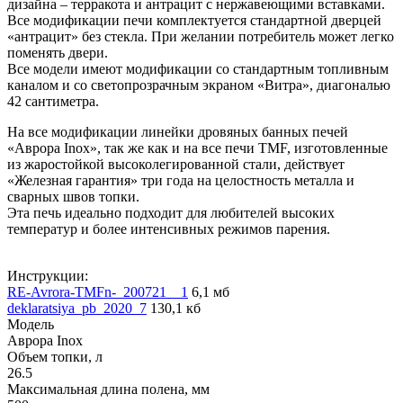
дизайна – терракота и антрацит с нержавеющими вставками.
Все модификации печи комплектуется стандартной дверцей
«антрацит» без стекла. При желании потребитель может легко
поменять двери.
Все модели имеют модификации со стандартным топливным
каналом и со светопрозрачным экраном «Витра», диагональю
42 сантиметра.
На все модификации линейки дровяных банных печей
«Аврора Inox», так же как и на все печи TMF, изготовленные
из жаростойкой высоколегированной стали, действует
«Железная гарантия» три года на целостность металла и
сварных швов топки.
Эта печь идеально подходит для любителей высоких
температур и более интенсивных режимов парения.
Инструкции:
RE-Avrora-TMFn-_200721__1
6,1 мб
deklaratsiya_pb_2020_7
130,1 кб
Модель
Аврора Inox
Объем топки, л
26.5
Максимальная длина полена, мм