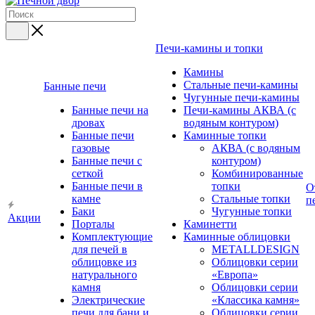
Печи-камины и топки
Камины
Стальные печи-камины
Банные печи
Чугунные печи-камины
Банные печи на
Печи-камины АКВА (с
дровах
водяным контуром)
Банные печи
Каминные топки
газовые
АКВА (с водяным
Банные печи с
контуром)
сеткой
Комбинированные
Банные печи в
топки
О
камне
Стальные топки
п
Баки
Чугунные топки
Акции
Порталы
Каминетти
Комплектующие
Каминные облицовки
для печей в
METALLDESIGN
облицовке из
Облицовки серии
натурального
«Европа»
камня
Облицовки серии
Электрические
«Классика камня»
печи для бани и
Облицовки серии