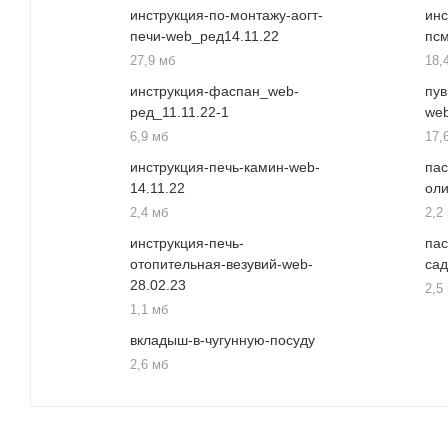
инструкция-по-монтажу-аогт-
инс
печи-web_ред14.11.22
пс
27,9 мб
18,
инструкция-фаспан_web-
пув
ред_11.11.22-1
we
6,9 мб
17,
инструкция-печь-камин-web-
пас
14.11.22
ол
2,4 мб
2,2
инструкция-печь-
пас
отопительная-везувий-web-
са
28.02.23
2,5
1,1 мб
вкладыш-в-чугунную-посуду
2,6 мб