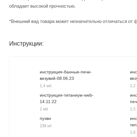
обладает высокой прочностью.
*Внешний вид товара может незначительно отличаться от 
Инструкции:
инструкция-банные-печи-
инс
везувий-08.06.23
вез
1,4 мб
2,2
инструкция-титаниум-web-
инс
14.11.22
печ
2 мб
1,5
пуэвн
инс
те
239 кб
1,6