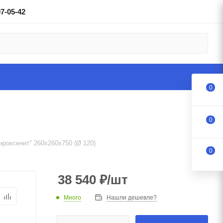
97-05-42
0
0
роксенит" 260х260х750 (Ø 120)
0
38 540
₽
/шт
Много
Нашли дешевле?