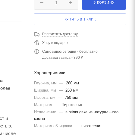
В КОРЗИНУ
КУПИТЬ В 1 КЛИК
Рассчитать доставку
Хочу в подарок
Самовывоз сегодня - бесплатно
Доставка завтра - 390 ₽
Характеристики
а.
Глубина, мм
—
260 мм
более
Ширина, мм
—
260 мм
Высота, мм
—
750 мм
Материал
—
Пироксенит
Исполнение
—
в облицовке из натурального
ст и
камня
остью.
Материал облицовки
—
пироксенит
м числе