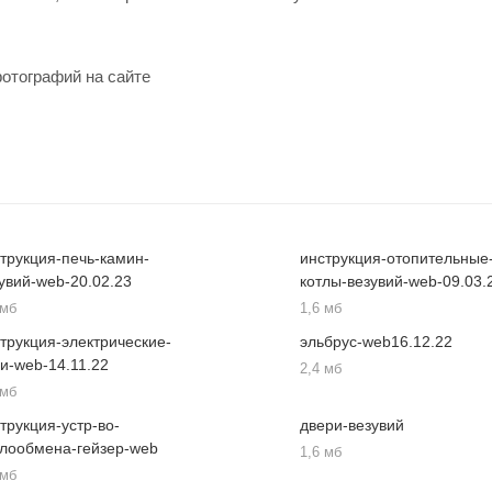
фотографий на сайте
трукция-печь-камин-
инструкция-отопительные
увий-web-20.02.23
котлы-везувий-web-09.03.
 мб
1,6 мб
трукция-электрические-
эльбруc-web16.12.22
и-web-14.11.22
2,4 мб
 мб
трукция-устр-во-
двери-везувий
плообмена-гейзер-web
1,6 мб
 мб