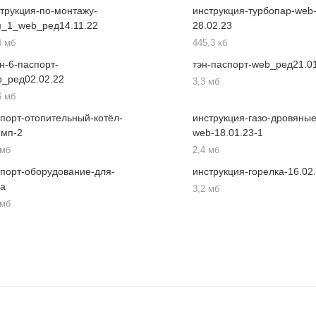
трукция-по-монтажу-
инструкция-турбопар-web
м_1_web_ред14.11.22
28.02.23
4 мб
445,3 кб
н-6-паспорт-
тэн-паспорт-web_ред21.0
b_ред02.02.22
3,3 мб
6 мб
порт-отопительный-котёл-
инструкция-газо-дровяные
имп-2
web-18.01.23-1
 мб
2,4 мб
порт-оборудование-для-
инструкция-горелка-16.02
да
3,2 мб
 мб