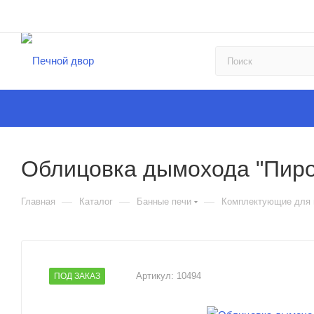
Облицовка дымохода "Пиро
—
—
—
Главная
Каталог
Банные печи
Комплектующие для п
Артикул:
10494
ПОД ЗАКАЗ