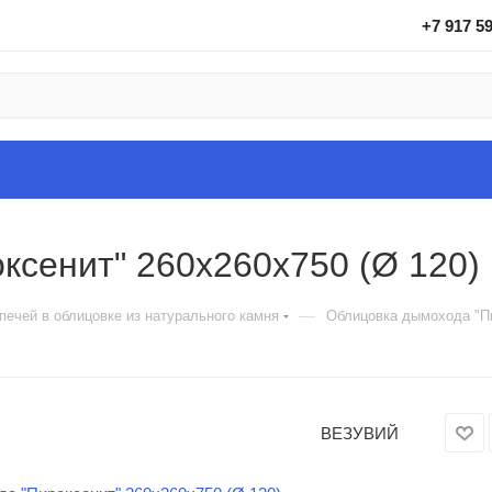
+7 917 5
ксенит" 260х260х750 (Ø 120)
—
ечей в облицовке из натурального камня
Облицовка дымохода "Пи
ВЕЗУВИЙ