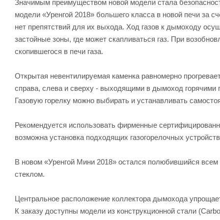
Значимым преимуществом новой модели стала безопасность
модели «Уренгой 2018» большего класса в новой печи за с
нет препятствий для их выхода. Ход газов к дымоходу осу
застойные зоны, где может скапливаться газ. При возобнов
скопившегося в печи газа.
Открытая невентилируемая каменка равномерно прогреваетс
справа, слева и сверху - выходящими в дымоход горячими 
Газовую горелку можно выбирать и устанавливать самостоят
Рекомендуется использовать фирменные сертифицированны
возможна установка подходящих газогорелочных устройств 
В новом «Уренгой Мини 2018» остался полюбившийся всем 
стеклом.
Центральное расположение коллектора дымохода упрощает
К заказу доступны модели из конструкционной стали (Carbo