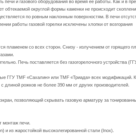
 печи и газового оборудования во время ее работы. Как и в п
чет обтекаемой округлой формы каменки не происходит скоплени
ществляется по ровным наклонным поверхностям. В печи отсутс
лении работы газовой горелки исключены хлопки от возгорания
я пламенем со всех сторон. Снизу - излучением от горящего пл
газами.
ельно. Печь поставляется без газогорелочного устройства (ГГУ
е ГГУ TMF «Сахалин» или TMF «Триада» всех модификаций. К
с длиной рожков не более 390 мм от других производителей.
экран, позволяющий скрывать газовую арматуру за тонированн
 монтаж печи.
n) и из жаростойкой высоколегированной стали (Inox).