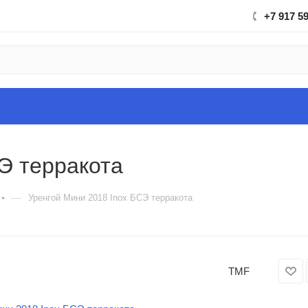
+7 917 5
Э терракота
—
Уренгой Мини 2018 Inox БСЭ терракота
TMF