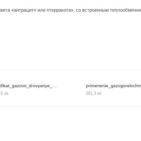
вета «антрацит» или «терракота», со встроенным теплообменн
sertifikat_gazovo_drovyanye_bannye_pechi_9
,6 кб
281,3 кб