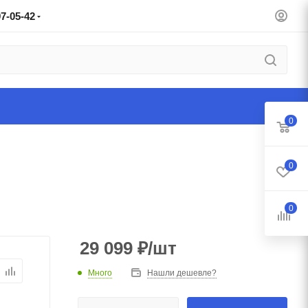
97-05-42
0
0
0
29 099
₽
/шт
Много
Нашли дешевле?