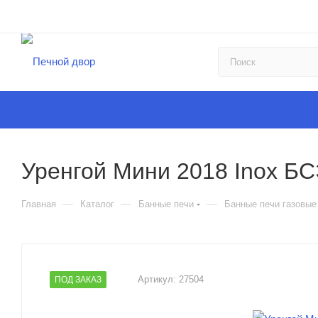
Уренгой Мини 2018 Inox БС
—
—
—
Главная
Каталог
Банные печи
Банные печи газовые
Артикул:
27504
ПОД ЗАКАЗ