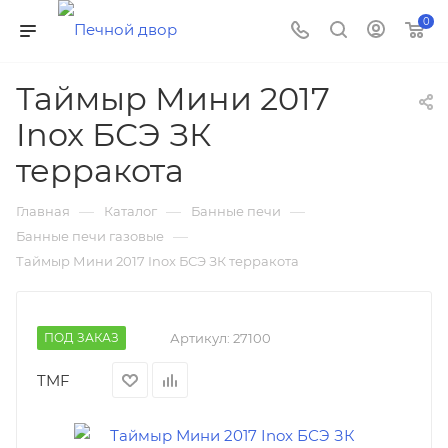
0
Таймыр Мини 2017
Inox БСЭ ЗК
терракота
—
—
—
Главная
Каталог
Банные печи
—
Банные печи газовые
Таймыр Мини 2017 Inox БСЭ ЗК терракота
ПОД ЗАКАЗ
Артикул:
27100
TMF