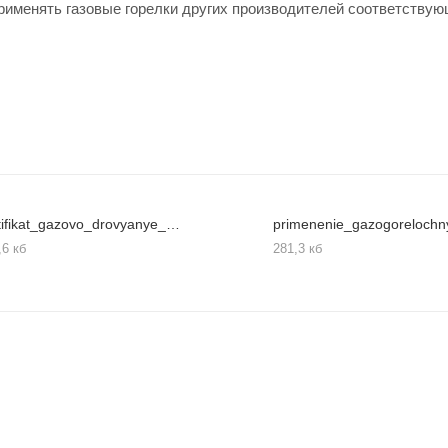
рименять газовые горелки других производителей соответствую
sertifikat_gazovo_drovyanye_bannye_pechi_6
,6 кб
281,3 кб