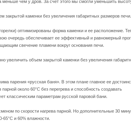
за меньше чем у дров. За счет этого мы смогли уменьшить высо
ем закрытой каменки без увеличения габаритных размеров печи
 горелки) оптимизированы форма каменки и ее расположение. Те
 свою очередь обеспечивает ее эффективный и равномерный прог
щающим свечение пламени вокруг основания печи.
но увеличить объем закрытой каменки без увеличения габарит
жима парения «русская баня». В этом плане главное ее достоинс
парной около 60°C без перегрева и способность создавать
ует классическим параметрам русской паровой бани.
сменом по скорости нагрева парной. Но дополнительные 30 мину
0-65°C и 60% влажности.