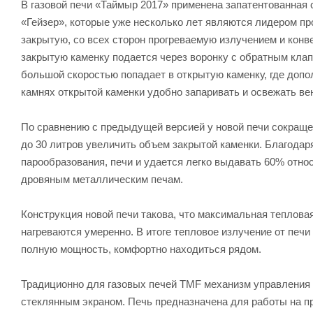
В газовой печи «Таймыр 2017» применена запатентованная с
«Гейзер», которые уже несколько лет являются лидером п
закрытую, со всех сторон прогреваемую излучением и конв
закрытую каменку подается через воронку с обратным клапан
большой скоростью попадает в открытую каменку, где допо
камнях открытой каменки удобно запаривать и освежать вен
По сравнению с предыдущей версией у новой печи сокращен
до 30 литров увеличить объем закрытой каменки. Благодар
парообразования, печи и удается легко выдавать 60% относ
дровяным металлическим печам.
Конструкция новой печи такова, что максимальная тепловая 
нагреваются умеренно. В итоге тепловое излучение от печ
полную мощность, комфортно находиться рядом.
Традиционно для газовых печей TMF механизм управления 
стеклянным экраном. Печь предназначена для работы на п