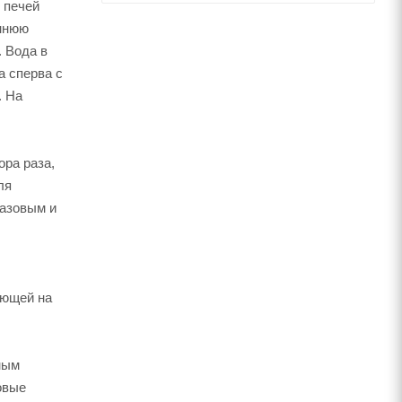
 печей
еннюю
. Вода в
а сперва с
. На
ора раза,
ля
газовым и
ающей на
ным
овые