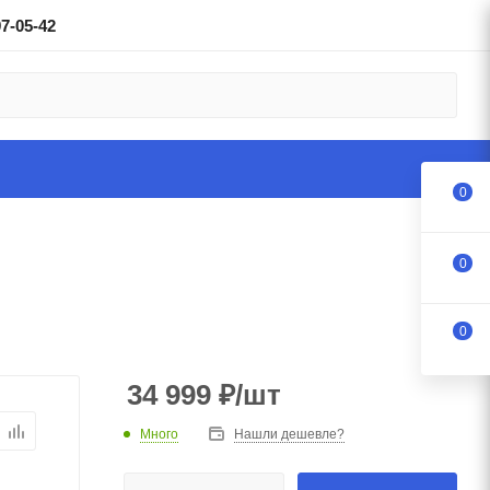
97-05-42
0
0
0
34 999
₽
/шт
Много
Нашли дешевле?