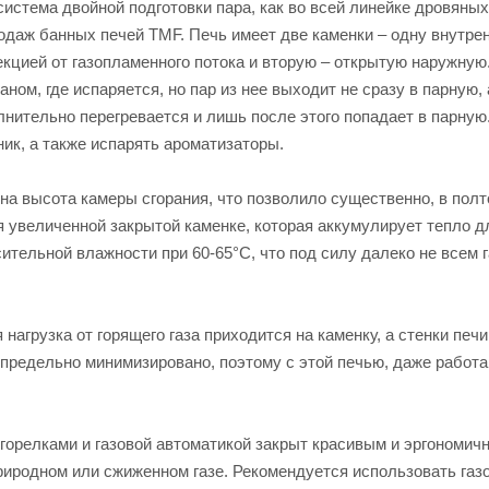
истема двойной подготовки пара, как во всей линейке дровяных
родаж банных печей TMF. Печь имеет две каменки – одну внутр
екцией от газопламенного потока и вторую – открытую наружную
ом, где испаряется, но пар из нее выходит не сразу в парную, 
лнительно перегревается и лишь после этого попадает в парную
ик, а также испарять ароматизаторы.
а высота камеры сгорания, что позволило существенно, в полт
я увеличенной закрытой каменке, которая аккумулирует тепло д
ительной влажности при 60-65°C, что под силу далеко не всем 
нагрузка от горящего газа приходится на каменку, а стенки печи
и предельно минимизировано, поэтому с этой печью, даже работ
горелками и газовой автоматикой закрыт красивым и эргономич
риродном или сжиженном газе. Рекомендуется использовать газ