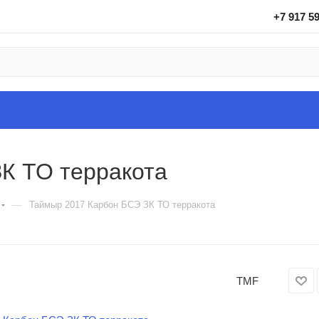
+7 917 5
К ТО терракота
—
Таймыр 2017 Карбон БСЭ ЗК ТО терракота
TMF