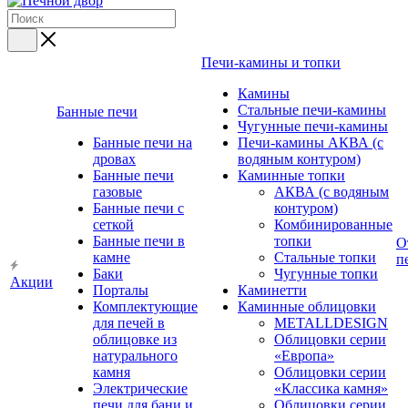
Печи-камины и топки
Камины
Стальные печи-камины
Банные печи
Чугунные печи-камины
Банные печи на
Печи-камины АКВА (с
дровах
водяным контуром)
Банные печи
Каминные топки
газовые
АКВА (с водяным
Банные печи с
контуром)
сеткой
Комбинированные
Банные печи в
топки
О
камне
Стальные топки
п
Баки
Чугунные топки
Акции
Порталы
Каминетти
Комплектующие
Каминные облицовки
для печей в
METALLDESIGN
облицовке из
Облицовки серии
натурального
«Европа»
камня
Облицовки серии
Электрические
«Классика камня»
печи для бани и
Облицовки серии