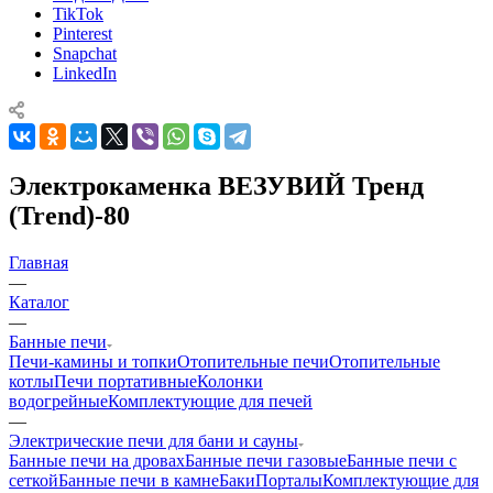
TikTok
Pinterest
Snapchat
LinkedIn
Электрокаменка ВЕЗУВИЙ Тренд
(Trend)-80
Главная
—
Каталог
—
Банные печи
Печи-камины и топки
Отопительные печи
Отопительные
котлы
Печи портативные
Колонки
водогрейные
Комплектующие для печей
—
Электрические печи для бани и сауны
Банные печи на дровах
Банные печи газовые
Банные печи с
сеткой
Банные печи в камне
Баки
Порталы
Комплектующие для