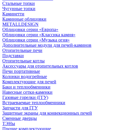
Стальные топки
Чугунные топки
Каминетти
Каминные облицовки
METALLDESIGN
Облицовки серии «Европа»
Облицовки серии «Классика камня»
Облицовки серии «Музыка огня»
Дополнительные модули для печей-каминов
Отопительные печи
Подставки
Отопительные котлы
Аксессуары для отопительных котлов
Печи портативные
Колонки водогрейные
Комплектующие для печей
Баки и теплообменники
Навесные сетки-каменки
Газовые горелки (ГГУ)
Встраеваемые теплообменники
Запчасти для ГГУ
Защитные экраны для конвекционных печей
Сменные дверцы
ТЭНы
Прочие комплектующие