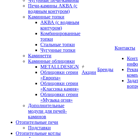
Чугунные печи-камины
Печи-камины АКВА (с
водяным контуром)
Каминные топки
АКВА (с водяным
контуром)
Комбинированные
топки
Стальные топки
Контакты
Чугунные топки
Каминетти
Конт
Каминные облицовки
инфо
METALLDESIGN
Бренды
Рекв
Облицовки серии
Акции
комп
«Европа»
Зада
Облицовки серии
вопр
«Классика камня»
Облицовки серии
«Музыка огня»
Дополнительные
модули для печей-
каминов
Отопительные печи
Подставки
Отопительные котлы