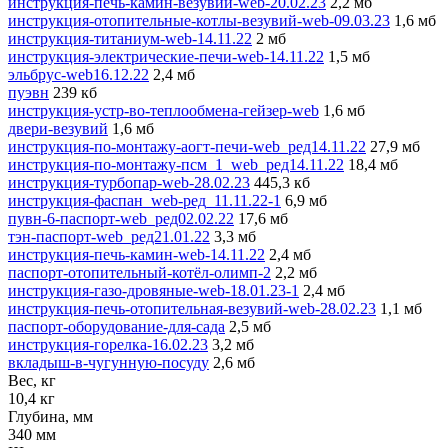
инструкция-печь-камин-везувий-web-20.02.23
2,2 мб
инструкция-отопительные-котлы-везувий-web-09.03.23
1,6 мб
инструкция-титаниум-web-14.11.22
2 мб
инструкция-электрические-печи-web-14.11.22
1,5 мб
эльбруc-web16.12.22
2,4 мб
пуэвн
239 кб
инструкция-устр-во-теплообмена-гейзер-web
1,6 мб
двери-везувий
1,6 мб
инструкция-по-монтажу-аогт-печи-web_ред14.11.22
27,9 мб
инструкция-по-монтажу-псм_1_web_ред14.11.22
18,4 мб
инструкция-турбопар-web-28.02.23
445,3 кб
инструкция-фаспан_web-ред_11.11.22-1
6,9 мб
пувн-6-паспорт-web_ред02.02.22
17,6 мб
тэн-паспорт-web_ред21.01.22
3,3 мб
инструкция-печь-камин-web-14.11.22
2,4 мб
паспорт-отопительный-котёл-олимп-2
2,2 мб
инструкция-газо-дровяные-web-18.01.23-1
2,4 мб
инструкция-печь-отопительная-везувий-web-28.02.23
1,1 мб
паспорт-оборудование-для-сада
2,5 мб
инструкция-горелка-16.02.23
3,2 мб
вкладыш-в-чугунную-посуду
2,6 мб
Вес, кг
10,4 кг
Глубина, мм
340 мм