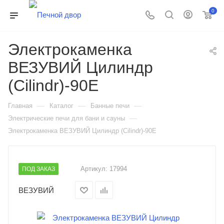
0
Электрокаменка
ВЕЗУВИЙ Цилиндр
(Cilindr)-90E
—
—
—
Главная
Каталог
Банные печи
—
Электрические печи для бани и сауны
Электрокаменка ВЕЗУВИЙ Цилиндр (Cilindr)-90E
Артикул:
17994
ПОД ЗАКАЗ
ВЕЗУВИЙ