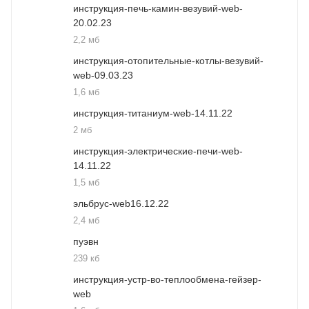
инструкция-печь-камин-везувий-web-
20.02.23
2,2 мб
инструкция-отопительные-котлы-везувий-
web-09.03.23
1,6 мб
инструкция-титаниум-web-14.11.22
2 мб
инструкция-электрические-печи-web-
14.11.22
1,5 мб
эльбруc-web16.12.22
2,4 мб
пуэвн
239 кб
инструкция-устр-во-теплообмена-гейзер-
web