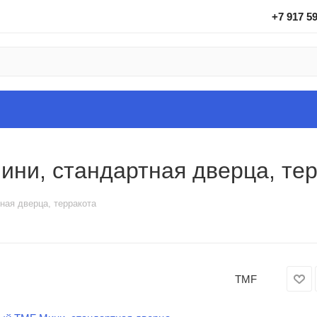
+7 917 5
ни, стандартная дверца, тер
ая дверца, терракота
TMF