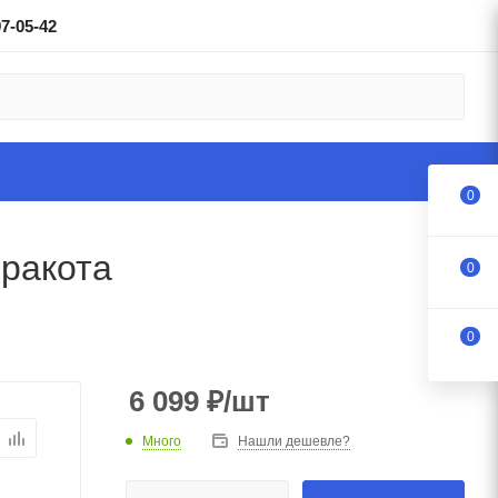
97-05-42
0
ракота
0
0
6 099
₽
/шт
Много
Нашли дешевле?