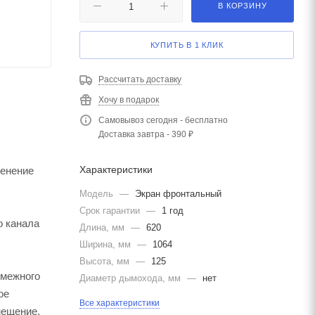
В КОРЗИНУ
КУПИТЬ В 1 КЛИК
Рассчитать доставку
Хочу в подарок
Самовывоз сегодня - бесплатно
Доставка завтра - 390 ₽
Характеристики
менение
Модель
—
Экран фронтальный
Срок гарантии
—
1 год
о канала
Длина, мм
—
620
Ширина, мм
—
1064
Высота, мм
—
125
смежного
Диаметр дымохода, мм
—
нет
ое
Все характеристики
мещение,