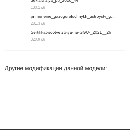
deklaratsiya_pb_2020_44
130,1 кб
primenenie_gazogorelochnykh_ustroystv_ggu__40
281,3 кб
Sertifikat-sootvetstviya-na-GGU-_2021__26
320,9 кб
Другие модификации данной модели: