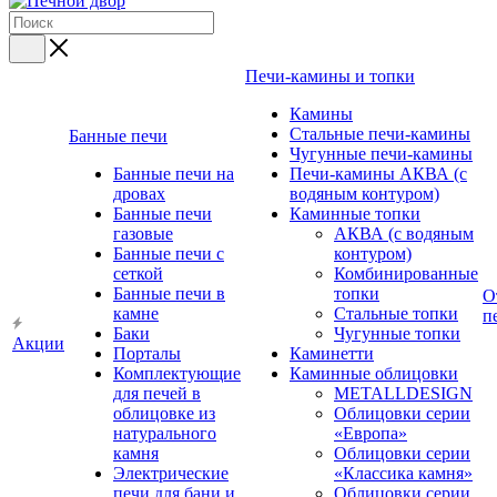
Печи-камины и топки
Камины
Стальные печи-камины
Банные печи
Чугунные печи-камины
Банные печи на
Печи-камины АКВА (с
дровах
водяным контуром)
Банные печи
Каминные топки
газовые
АКВА (с водяным
Банные печи с
контуром)
сеткой
Комбинированные
Банные печи в
топки
О
камне
Стальные топки
п
Баки
Чугунные топки
Акции
Порталы
Каминетти
Комплектующие
Каминные облицовки
для печей в
METALLDESIGN
облицовке из
Облицовки серии
натурального
«Европа»
камня
Облицовки серии
Электрические
«Классика камня»
печи для бани и
Облицовки серии