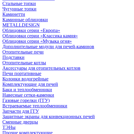
Стальные топки
Чугунные топки
Каминетти
Каминные облицовки
METALLDESIGN
Облицовки серии «Европа»
Облицовки серии «Классика камня»
Облицовки серии «Музыка огня»
Дополнительные модули для печей-каминов
Отопительные печи
Подставки
Отопительные котлы
Аксессуары для отопительных котлов
Печи портативные
Колонки водогрейные
Комплектующие для печей
Баки и теплообменники
Навесные сетки-каменки
Газовые горелки (ГГУ)
Встраеваемые теплообменники
Запчасти для ГГУ
Защитные экраны для конвекционных печей
Сменные дверцы
ТЭНы
Прочие комплектующие