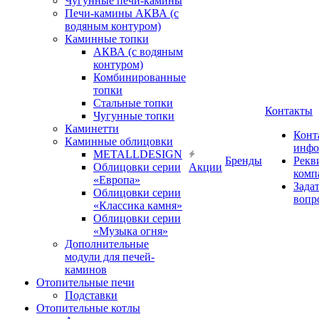
Чугунные печи-камины
Печи-камины АКВА (с
водяным контуром)
Каминные топки
АКВА (с водяным
контуром)
Комбинированные
топки
Стальные топки
Контакты
Чугунные топки
Каминетти
Конт
Каминные облицовки
инфо
METALLDESIGN
Бренды
Рекв
Облицовки серии
Акции
комп
«Европа»
Зада
Облицовки серии
вопр
«Классика камня»
Облицовки серии
«Музыка огня»
Дополнительные
модули для печей-
каминов
Отопительные печи
Подставки
Отопительные котлы