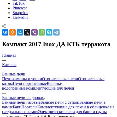
TikTok
Pinterest
Snapchat
LinkedIn
Компакт 2017 Inox ДА КТК терракота
Главная
—
Каталог
—
Банные печи
Печи-камины и топки
Отопительные печи
Отопительные
котлы
Печи портативные
Колонки
водогрейные
Комплектующие для печей
—
Банные печи на дровах
Банные печи газовые
Банные печи с сеткой
Банные печи в
камне
Баки
Порталы
Комплектующие для печей в облицовке из
натурального камня
Электрические печи для бани и сауны
—
Компакт 2017 Inox ДА КТК терракота