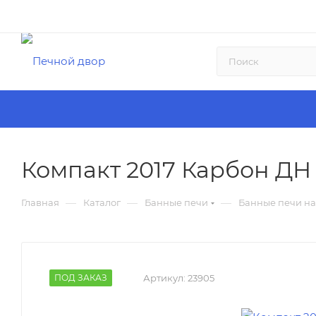
Компакт 2017 Карбон ДН
—
—
—
Главная
Каталог
Банные печи
Банные печи на
ПОД ЗАКАЗ
Артикул:
23905