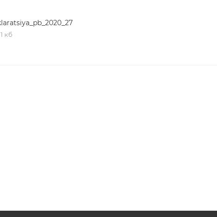
laratsiya_pb_2020_27
,1 кб