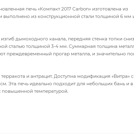
новленная печь «Компакт 2017 Carbon» изготовлена из
и выполнено из конструкционной стали толщиной 6 мм 
 изгиб дымоходного канала, передняя стенка топки сниз
ной сталью толщиной 3-4 мм. Суммарная толщина металл
чают преждевременный прогар металла, и значительно п
– терракота и антрацит. Доступна модификация «Витра» с
м. Эта печь идеально подходит для небольших бань и 
с повышенной температурой.