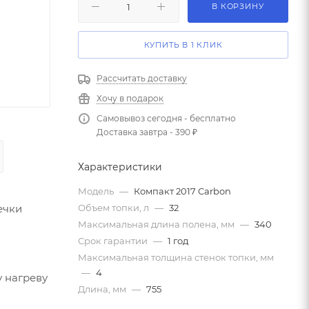
В КОРЗИНУ
КУПИТЬ В 1 КЛИК
Рассчитать доставку
Хочу в подарок
Самовывоз сегодня - бесплатно
Доставка завтра - 390 ₽
Характеристики
Модель
—
Компакт 2017 Carbon
ечки
Объем топки, л
—
32
Максимальная длина полена, мм
—
340
Срок гарантии
—
1 год
Максимальная толщина стенок топки, мм
—
4
 нагреву
Длина, мм
—
755