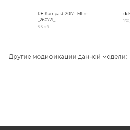
RE-Kompakt-2017-TMFn-
dek
_260721_
130
5,5 мб
Другие модификации данной модели: