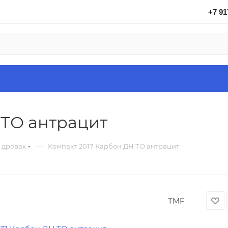
+7 91
 ТО антрацит
—
 дровах
Компакт 2017 Карбон ДН ТО антрацит
TMF