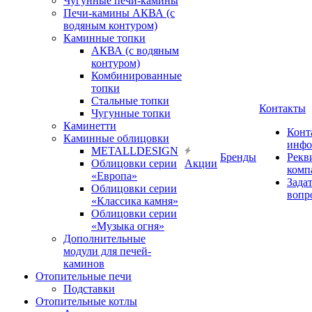
Чугунные печи-камины
Печи-камины АКВА (с
водяным контуром)
Каминные топки
АКВА (с водяным
контуром)
Комбинированные
топки
Стальные топки
Контакты
Чугунные топки
Каминетти
Конт
Каминные облицовки
инфо
METALLDESIGN
Бренды
Рекв
Облицовки серии
Акции
комп
«Европа»
Зада
Облицовки серии
вопр
«Классика камня»
Облицовки серии
«Музыка огня»
Дополнительные
модули для печей-
каминов
Отопительные печи
Подставки
Отопительные котлы