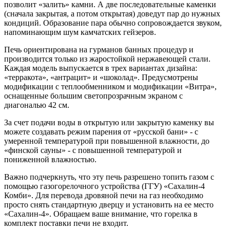
позволит «залить» камни. А две последовательные каменки
(сначала закрытая, а потом открытая) доведут пар до нужных
кондиций. Образование пара обычно сопровождается звуком,
напоминающим шум камчатских гейзеров.
Печь ориентирована на гурманов банных процедур и
производится только из жаростойкой нержавеющей стали.
Каждая модель выпускается в трех вариантах дизайна:
«терракота», «антрацит» и «шоколад». Предусмотрены
модификации с теплообменником и модификации «Витра»,
оснащенные большим светопрозрачным экраном с
диагональю 42 см.
За счет подачи воды в открытую или закрытую каменку вы
можете создавать режим парения от «русской бани» - с
умеренной температурой при повышенной влажности, до
«финской сауны» - с повышенной температурой и
пониженной влажностью.
Важно подчеркнуть, что эту печь разрешено топить газом с
помощью газогорелочного устройства (ГГУ) «Сахалин-4
Комби». Для перевода дровяной печи на газ необходимо
просто снять стандартную дверцу и установить на ее место
«Сахалин-4». Обращаем ваше внимание, что горелка в
комплект поставки печи не входит.