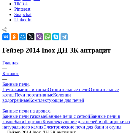
TikTok
Pinterest
Snapchat
LinkedIn
Гейзер 2014 Inox ДН ЗК антрацит
Главная
—
Каталог
—
Банные печи
Печи-камины и топки
Отопительные печи
Отопительные
котлы
Печи портативные
Колонки
водогрейные
Комплектующие для печей
—
Банные печи на дровах
Банные печи газовые
Банные печи с сеткой
Банные печи в
камне
Баки
Порталы
Комплектующие для печей в облицовке из
натурального камня
Электрические печи для бани и сауны
—
Гейзер 2014 Inox ДН ЗК антрацит