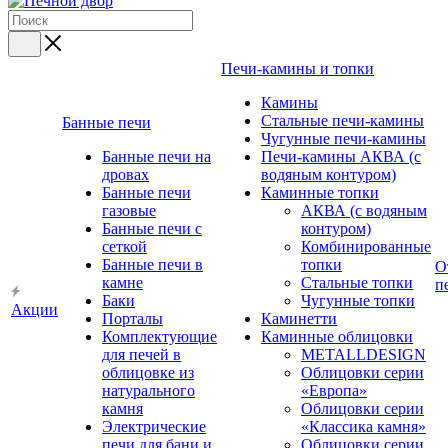
Печи-камины и топки
Камины
Стальные печи-камины
Банные печи
Чугунные печи-камины
Банные печи на
Печи-камины АКВА (с
дровах
водяным контуром)
Банные печи
Каминные топки
газовые
АКВА (с водяным
Банные печи с
контуром)
сеткой
Комбинированные
Банные печи в
топки
О
камне
Стальные топки
п
Баки
Чугунные топки
Акции
Порталы
Каминетти
Комплектующие
Каминные облицовки
для печей в
METALLDESIGN
облицовке из
Облицовки серии
натурального
«Европа»
камня
Облицовки серии
Электрические
«Классика камня»
печи для бани и
Облицовки серии