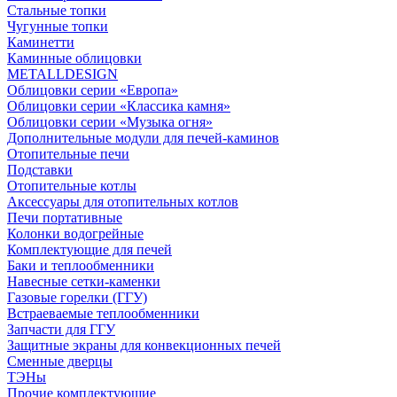
Стальные топки
Чугунные топки
Каминетти
Каминные облицовки
METALLDESIGN
Облицовки серии «Европа»
Облицовки серии «Классика камня»
Облицовки серии «Музыка огня»
Дополнительные модули для печей-каминов
Отопительные печи
Подставки
Отопительные котлы
Аксессуары для отопительных котлов
Печи портативные
Колонки водогрейные
Комплектующие для печей
Баки и теплообменники
Навесные сетки-каменки
Газовые горелки (ГГУ)
Встраеваемые теплообменники
Запчасти для ГГУ
Защитные экраны для конвекционных печей
Сменные дверцы
ТЭНы
Прочие комплектующие