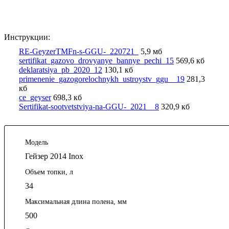
Инструкции:
RE-GeyzerTMFn-s-GGU-_220721_
5,9 мб
sertifikat_gazovo_drovyanye_bannye_pechi_15
569,6 кб
deklaratsiya_pb_2020_12
130,1 кб
primenenie_gazogorelochnykh_ustroystv_ggu__19
281,3
кб
ce_geyser
698,3 кб
Sertifikat-sootvetstviya-na-GGU-_2021__8
320,9 кб
Модель
Гейзер 2014 Inox
Объем топки, л
34
Максимальная длина полена, мм
500