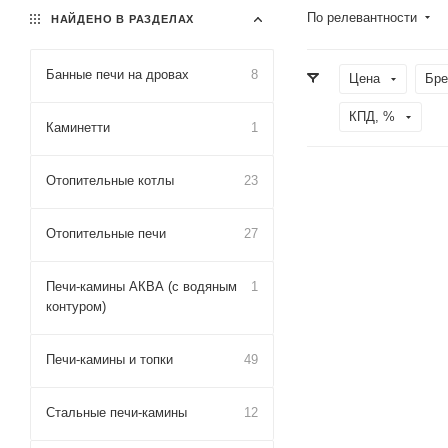
По релевантности
НАЙДЕНО В РАЗДЕЛАХ
Банные печи на дровах
8
Цена
Бре
КПД, %
Каминетти
1
Отопительные котлы
23
Отопительные печи
27
Печи-камины АКВА (с водяным
1
контуром)
Печи-камины и топки
49
Стальные печи-камины
12